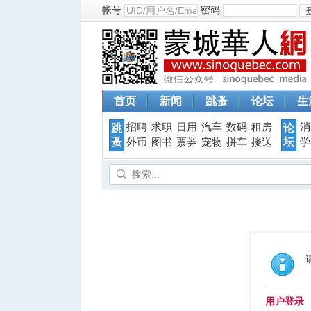
帐号
密码
首页
新闻
跳蚤
论坛
生
招聘
求职
日用
汽车
数码
租房
消
跳
论
蚤
坛
外币
图书
票券
宠物
拼车
接送
学
用户登录