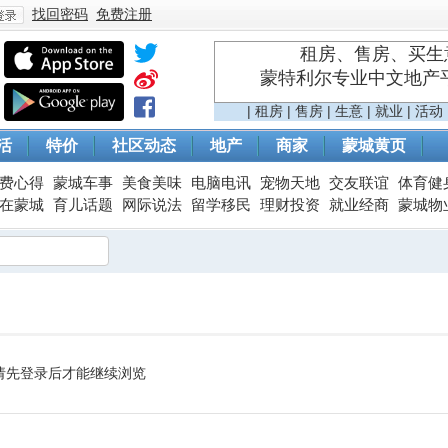
找回密码
免费注册
租房、售房、买生意
蒙特利尔专业中文地产平台 
登
|
租房
|
售房
|
生意
|
就业
|
活动
活
特价
社区动态
地产
商家
蒙城黄页
费心得
蒙城车事
美食美味
电脑电讯
宠物天地
交友联谊
体育健
在蒙城
育儿话题
网际说法
留学移民
理财投资
就业经商
蒙城物
录
请先登录后才能继续浏览