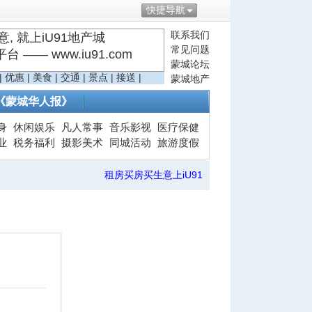
快捷导航
联系我们
, 就上iU91地产城
常见问题
—— www.iu91.com
蒙城论坛
|
优惠
|
美食
|
交通
|
景点
|
接送
|
蒙城地产
《蒙城华人报》
身
休闲娱乐
凡人常事
音乐影视
医疗保健
业
税务福利
摄影美术
同城活动
旅游度假
租房买房买生意上iU91