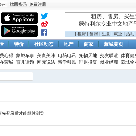
找回密码
免费注册
租房、售房、买生意
蒙特利尔专业中文地产平台 
登
|
租房
|
售房
|
生意
|
就业
|
活动
活
特价
社区动态
地产
商家
蒙城黄页
费心得
蒙城车事
美食美味
电脑电讯
宠物天地
交友联谊
体育健
在蒙城
育儿话题
网际说法
留学移民
理财投资
就业经商
蒙城物
录
请先登录后才能继续浏览