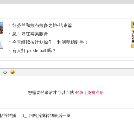
纽芬兰和拉布拉多之旅-结束篇
急！寻红霉素眼膏
今天继续按计划操作，利润稳稳到手！
有人打 pickle ball 吗？
y
有打 pickle ball 的 朋友吗？ （ Brossard )
拍
您需要登录后才可以回帖
登录
|
免费注册
帖并转播
回帖后跳转到最后一页