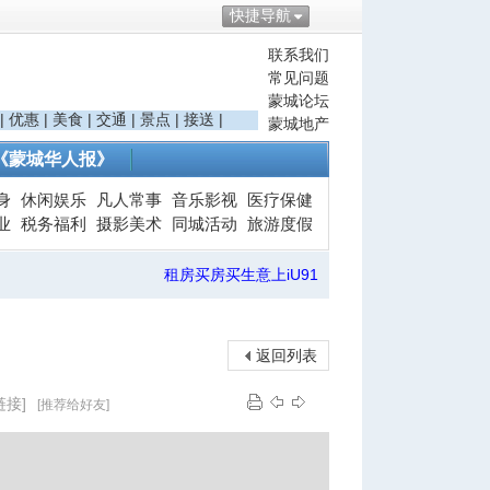
快捷导航
联系我们
常见问题
蒙城论坛
|
优惠
|
美食
|
交通
|
景点
|
接送
|
蒙城地产
《蒙城华人报》
身
休闲娱乐
凡人常事
音乐影视
医疗保健
业
税务福利
摄影美术
同城活动
旅游度假
租房买房买生意上iU91
返回列表
链接]
[推荐给好友]