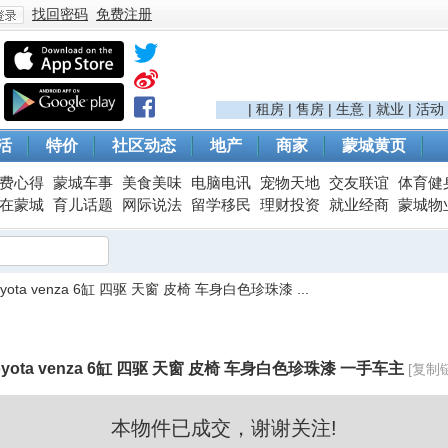
找回密码
免费注册
登
|
租房
|
售房
|
生意
|
就业
|
活动
活
特价
社区动态
地产
商家
蒙城黄页
费心得
蒙城车事
美食美味
电脑电讯
宠物天地
交友联谊
体育健
在蒙城
育儿话题
网际说法
留学移民
理财投资
就业经商
蒙城物
Toyota venza 6缸 四驱 天窗 皮椅 车身白色珍珠漆 ...
录
Toyota venza 6缸 四驱 天窗 皮椅 车身白色珍珠漆 一手车主
[复制
本物件已成交，谢谢关注!