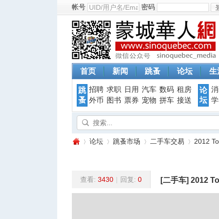
帐号
密码
首页
新闻
跳蚤
论坛
生
招聘
求职
日用
汽车
数码
租房
消
跳
论
蚤
坛
外币
图书
票券
宠物
拼车
接送
学
论坛
跳蚤市场
二手车交易
2012 
查看:
3430
|
回复:
0
[二手车]
2012 
蒙
»
›
›
›