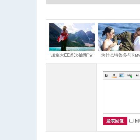
城
加拿大EE首次抽新"交
为什么特鲁多与Kat
通类别"！仅4类职业入
Perry亲密照总能被
到
华
回
发表回复