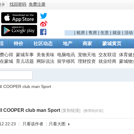
找回密码
免费注册
登
|
租房
|
售房
|
生意
|
就业
|
活动
活
特价
社区动态
地产
商家
蒙城黄页
费心得
蒙城车事
美食美味
电脑电讯
宠物天地
交友联谊
体育健
在蒙城
育儿话题
网际说法
留学移民
理财投资
就业经商
蒙城物
 COOPER club man Sport
录
 COOPER club man Sport
[复制链接]
[推荐给好友]
2 22:23
|
只看该作者
|
只看大图