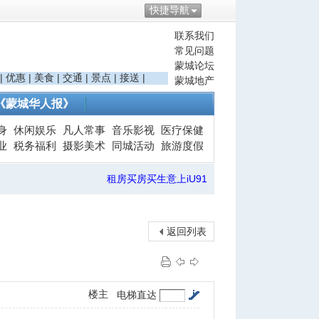
快捷导航
联系我们
常见问题
蒙城论坛
|
优惠
|
美食
|
交通
|
景点
|
接送
|
蒙城地产
《蒙城华人报》
身
休闲娱乐
凡人常事
音乐影视
医疗保健
业
税务福利
摄影美术
同城活动
旅游度假
租房买房买生意上iU91
返回列表
楼主
电梯直达