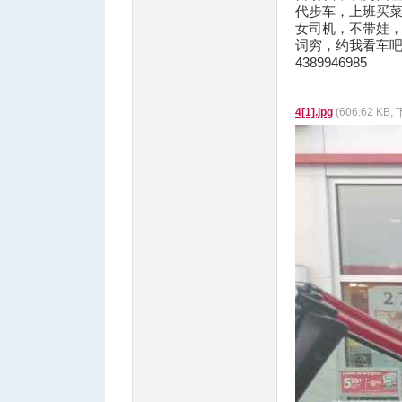
代步车，上班买
女司机，不带娃
词穷，约我看车
4389946985
4[1].jpg
(606.62 KB,