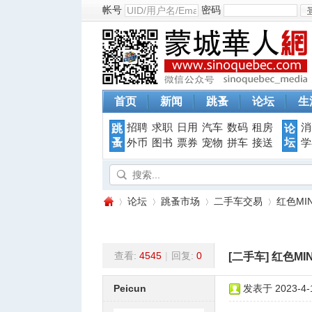
帐号
密码
首页
新闻
跳蚤
论坛
生
招聘
求职
日用
汽车
数码
租房
消
跳
论
蚤
坛
外币
图书
票券
宠物
拼车
接送
学
论坛
跳蚤市场
二手车交易
红色MINI
查看:
4545
|
回复:
0
[二手车]
红色MINI
蒙
»
›
›
›
Peicun
发表于 2023-4-1