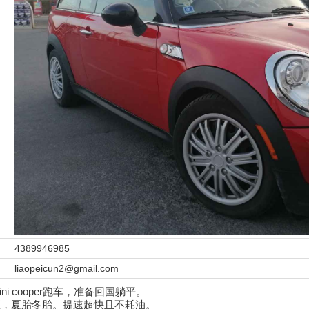
4389946985
liaopeicun2@gmail.com
i cooper跑车，准备回国躺平。
座，夏胎冬胎。提速超快且不耗油。