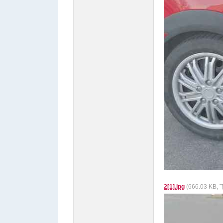
2[1].jpg
(666.03 KB,