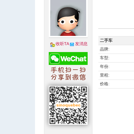
城
二手车
收听TA
发消息
品牌:
车型:
年份:
里程:
价格:
华