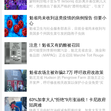
蒙特利尔电子音乐节 ÎleSoniq 在距离开幕仅剩几天
时，突然推出了极其严格的“透明包规定”，引发了
乐迷们的强烈不满。“我本来有好几个去音乐节专
门用的腰包，结果在 ÎleSoniq 开幕前几天还得折腾
魁省尚未收到这类疫情的病例报告 但要小
着重新买一个，太 ...
心
魁省卫生与社会服务部表示，目前全省尚未收到与
美国多个州因生菜引发的隐孢子虫病
（Cyclosporiasis，环孢子虫病）疫情相关的病例
报告。这种由寄生虫引起的感染主要通过受污染的
注意！魁省又有奶酪被召回
食物或水传播，会导致水样腹泻、胃痉挛 ...
因可能受到李斯特菌污染，魁北克省农业、渔业和
食品部（MAPAQ）正在召回 Marché Toit Rouge
Inc.（地址：Repentigny 地区 160 Brien Blvd.）售
出的“Les Grondines”奶酪。受影响的产品为 2026
年 7 月 6 日至 16 ...
魁省农场主被诈骗2.7万 呼吁政府改政策
魁北克省 Hudson 的 Pengrove Farm 农场主正公
开发声，呼吁修改相关政策以保护小企业免受“买
家诈骗”，他们因一家诈骗性质的餐饮公司而损失
了价值 2.7 万元的货品。今年 4 月，由 Alana
Cosgrove 和 Matt Penney 夫 ...
63%加拿大人"拒绝"9月涨油税！卡尼政府
陷两难
随着下月临时汽油税减免即将结束，加拿大车主普