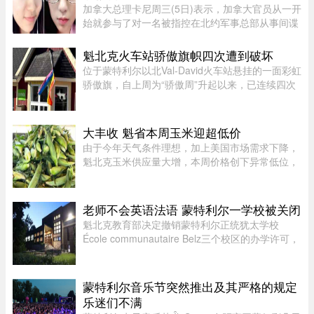
加拿大总理卡尼周三(5日)表示，加拿大官员从一开
始就参与了对一名被指控在北约军事总部从事间谍
活动的实习生的调查。据加拿大广播公司(CBC)报
道，卡尼表示加拿大应该从这类事件中汲取教训，
魁北克火车站骄傲旗帜四次遭到破坏
但并未明确表示加拿大正在 ...
位于蒙特利尔以北Val-David火车站悬挂的一面彩虹
骄傲旗，自上周为“骄傲周”升起以来，已连续四次
遭到人为破坏。彩虹旗于7月27日首次悬挂，随后
接连被毁、被扯下焚烧，市政府数次重新安装，8
月5日还加装了监控摄像头 ...
大丰收 魁省本周玉米迎超低价
由于今年天气条件理想，加上美国市场需求下降，
魁北克玉米供应量大增，本周价格创下异常低位，
让期待已久的消费者大饱口福。位于Montérégie地
区Saint-Paul-d’Abbotsford的Jardins Damaco负责
人David Côté表示， ...
老师不会英语法语 蒙特利尔一学校被关闭
魁北克教育部决定撤销蒙特利尔正统犹太学校
École communautaire Belz三个校区的办学许可，
原因包括教师资质不足、未完全遵守魁省课程要
求，以及校舍安全问题。根据TVA Nouvelles通过
魁北克行政法庭获得的文件，学校 ...
蒙特利尔音乐节突然推出及其严格的规定
乐迷们不满