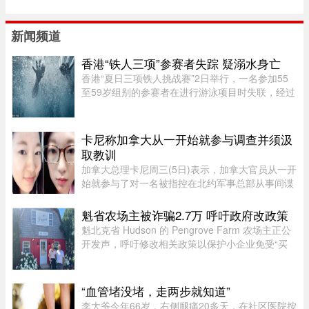
新闻频道
香港“铁人三项”参赛者失踪 疑溺水身亡
香港“夏日三项铁人挑战赛”2日举行，一名参加55
至59岁组别的参赛者在进行游泳项目时失联，经过
7小时的搜索，在海上被发现，送医后证实不治。
根据港媒报导，警方上午7时接获报案，一名男性
参赛者在大埔大美督附近海 ...
卡尼称加拿大从一开始就参与调查并须汲
取教训
加拿大总理卡尼周三(5日)表示，加拿大官员从一开
始就参与了对一名被指控在北约军事总部从事间谍
活动的实习生的调查。据加拿大广播公司(CBC)报
道，卡尼表示加拿大应该从这类事件中汲取教训，
魁省农场主被诈骗2.7万 呼吁政府改政策
但并未明确表示加拿大正在 ...
魁北克省 Hudson 的 Pengrove Farm 农场主正公
开发声，呼吁修改相关政策以保护小企业免受“买
家诈骗”，他们因一家诈骗性质的餐饮公司而损失
了价值 2.7 万元的货品。今年 4 月，由 Alana
Cosgrove 和 Matt Penney 夫 ...
“血管堵没堵，走两步就知道”
李大爷今年66岁，右侧腿痛20多天，在社区医院按