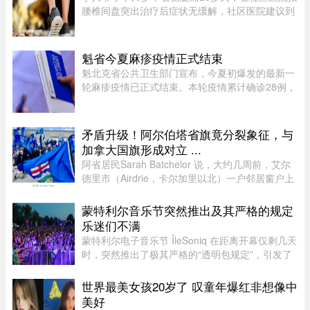
腰椎间盘突出治疗后症状无缓解，社区医院建议到
三甲医院血管外科进一步检查。门诊查体发现李大
爷的双侧股动脉搏动良好，但右侧腘动脉（大腿后
侧）、胫后动脉（小腿后侧 ...
魁省今夏麻疹疫情正式结束
魁北克省公共卫生部门宣布，今夏初爆发的最新一
轮麻疹疫情已正式结束。本轮疫情累计确诊28例，
显示病毒传播范围较为有限。根据规定，每出现一
例麻疹病例，公共卫生部门都会展开调查，追踪感
染源，并通知可能接触病毒 ...
矛盾升级！阿尔伯塔省旗竟分裂象征，与
加拿大国旗形成对立 ...
阿省居民Sarah Batchelor 说，大约几周前，艾尔
德里市（Airdrie，卡尔加里以北）一户邻居窗户上
出现了一面巨大的蓝色旗帜，上面是阿省的盾徽，
从那时起一切开始发生变化。49 岁的音乐教师
蒙特利尔音乐节突然推出及其严格的规定
Batchelor 在阿省生活了大 ...
乐迷们不满
蒙特利尔电子音乐节 ÎleSoniq 在距离开幕仅剩几天
时，突然推出了极其严格的“透明包规定”，引发了
乐迷们的强烈不满。“我本来有好几个去音乐节专
门用的腰包，结果在 ÎleSoniq 开幕前几天还得折腾
世界最美女孩20岁了 叹童年爆红非想像中
着重新买一个，太 ...
美好