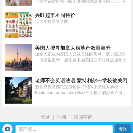
于食品杂货价格不断上涨的抱怨就没有停止过。从
BC省消费者吐槽两袋Lay’s薯片卖到9加元，到安省
Costco的西瓜一度卖到17加元，各种令人咋舌的超
兴旺超市本周特价
市价签早已成为社交媒体 ...
点击图片查看大图
美国人搜寻加拿大房地产数量飙升
加拿大正成为美国人日益关注的焦点。至少最近的
一份报告显示，越来越多的美国公民对移居加拿大
表现出浓厚的兴趣。王室地产公司（Royal
LePage）今年发布了一项基于美国用户对其网站
访问量的研究，发现美国用户对加拿 ...
老师不会英语法语 蒙特利尔一学校被关闭
魁北克教育部决定撤销蒙特利尔正统犹太学校
École communautaire Belz三个校区的办学许可，
原因包括教师资质不足、未完全遵守魁省课程要
求，以及校舍安全问题。根据TVA Nouvelles通过
魁北克行政法庭获得的文件，学校 ...
登录
|
注册
|
找回密码
首页
我
社区
生活