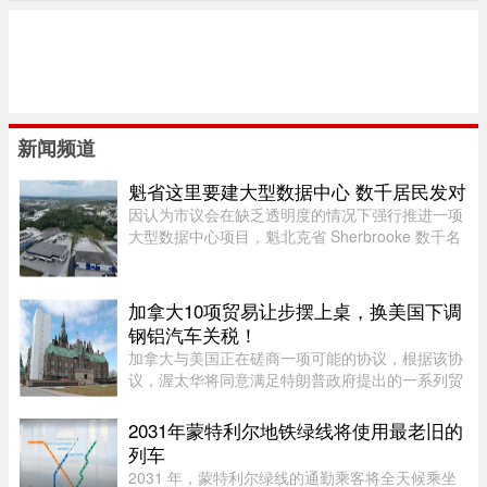
新闻频道
魁省这里要建大型数据中心 数千居民发对
因认为市议会在缺乏透明度的情况下强行推进一项
大型数据中心项目，魁北克省 Sherbrooke 数千名
居民签署了一份反对请愿书。居民们对该项目的环
境影响和噪音问题表示担忧。他们要求开展环境评
估并举行公开辩论，同时对 ...
加拿大10项贸易让步摆上桌，换美国下调
钢铝汽车关税！
加拿大与美国正在磋商一项可能的协议，根据该协
议，渥太华将同意满足特朗普政府提出的一系列贸
易要求，以换取部分行业关税减免。随着美方威胁
新一轮关税的日期临近，双方谈判日益紧张。《环
2031年蒙特利尔地铁绿线将使用最老旧的
球邮报》据三位知情业内人 ...
列车
2031 年，蒙特利尔绿线的通勤乘客将全天候乘坐