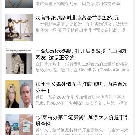
本市最老旧的地铁列车，因为蒙特利尔交通局
（STM）准备在该网络的两条线路之间对调列车。
六年后，当蓝线延长线通车时，STM 将把现代化
法官拒绝判给魁北克富豪前妻2.2亿元
的 Azur 列车从绿线调往蓝线。作为 ...
一对魁北克富豪夫妻长达十年的离婚诉讼，被法官
形容为一场“毫不留情的战争”和“司法游击战”。尽
管法院认定男方行为“应受谴责”，女方最终仍只获
得了远低于其所要求的约2.2亿元赔偿。 ...
一盒Costco鸡腿, 打开后竟然少了三两肉!
网友: 这是正常的!
在日常采购中，消费者对生鲜食品的重量和价格总
是格外敏感。近日，在 Reddit 的 r/CostcoCanada
板块上，一位网友分享了自己的购物疑惑：在
Costco 购买的 Kirkland 无骨鸡腿肉，去掉包装后
加州州长婚外情女主打破沉默，内幕首次
称重，竟然比标签上的重量 ...
公开！
近日，曾在2007年引发加州政坛大地震的当事人
Ruby Rippey在《名利场》发表长文，从第一视角
详细还原了她与时任旧金山市长、现任加州州长
Gavin Newsom的一段婚外情。这段尘封多年的往
“买菜得办第二笔房贷”: 加拿大天价超市引
事再次被推向风口浪尖。Gavin New ...
爆全网
近年来，随着通胀持续挤压家庭钱包，加拿大人对