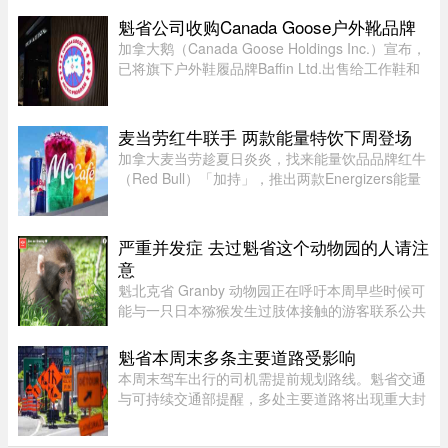
片。她的离去，带走了一个流 ...
魁省公司收购Canada Goose户外靴品牌
加拿大鹅（Canada Goose Holdings Inc.）宣布，
已将旗下户外鞋履品牌Baffin Ltd.出售给工作鞋和
军用鞋制造商L.P. Royer Inc.。加拿大鹅没有透露
此次交易的金额和具体条款，但表示，出售Baffin
旨在简化运营模式，将更 ...
麦当劳红牛联手 两款能量特饮下周登场
加拿大麦当劳趁夏日炎炎，找来能量饮品品牌红牛
（Red Bull）「加持」，推出两款Energizers能量
特饮——红牛Dragonberry Energizer及红牛
Tropicberry Energizer。Dragonberry Energizer以
红牛能量饮品配搭蓝树莓（blu ...
严重并发症 去过魁省这个动物园的人请注
意
魁北克省 Granby 动物园正在呼吁本周早些时候可
能与一只日本猕猴发生过肢体接触的游客联系公共
卫生部门。此前，一名游客在该动物园被猕猴抓
伤。猕猴可能会携带 B 型疱疹病毒（Herpes B
魁省本周末多条主要道路受影响
virus）。这种病毒在人体内极 ...
本周末驾车出行的司机需提前规划路线。魁省交通
与可持续交通部提醒，多处主要道路将出现重大封
闭或交通限制，其中包括Boucherville 20号高速
（Jean-Lesage）部分路段全封闭，预计将造成拥