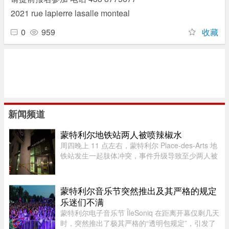
2021 rue lapierre lasalle monteal
0
959
收藏
新闻频道
蒙特利尔地铁站两人被喷辣椒水
周四晚上 11 点左右，蒙特利尔 Place-des-Arts 地
铁站发生一起肢体冲突，事件升级导致至少两人被
喷辣椒水。在社交媒体上传播的视频中可以看到，
数人在使用辣椒水前发生了打斗，事发时车厢内有
多名乘客。蒙特利尔警方 ...
蒙特利尔音乐节突然推出及其严格的规定
乐迷们不满
蒙特利尔电子音乐节 ÎleSoniq 在距离开幕仅剩几天
时，突然推出了极其严格的“透明包规定”，引发了