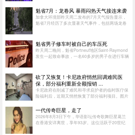
乐迷们的强烈不满。“我本来有好几个去音乐节专
门用的腰包，结果在 ÎleSoniq 开幕前几天还得折腾
魁省7月：龙卷风 暴雨闷热天气接连来袭
着重新买一个，太 ...
加拿大环境部昨天周二发布的7月天气报告显示，
魁省7月经历了多次显著天气事件，包括两场龙卷
风、强雷暴、高温闷热天气及局部暴雨。7月21日
晚，源自安大略省的两场龙卷风先后进入魁省，分
别袭击了Laurentides地区的Ha ...
魁省男子修车时被自己的车压死
昨天周二晚间，魁省Portneuf地区Saint-Raymond
发生一起致命事故，一名60多岁的男子在进行车辆
维修时，被自己的汽车压住身亡。魁省省警
（SQ）于晚上6时30分左右接报，赶赴Saint-
Raymond的rang Sainte-Croix，当时一名 ...
砍了又恢复！卡尼政府悄然回调难民医
保，部分福利重新全额报销 ...
卡尼政府在削减了难民和寻求庇护者的临时医疗保
险福利后，近期又悄然恢复了部分福利项目。图片
来源：51.CA 资料图片今年早些时候，渥太华按照
预算承诺削减资金，调整了为已安置的难民和等待
一代传奇巨星，走了
获得省或地区医保的庇护申 ...
2026年8月3日下午，华语影坛传奇歌舞巨星葛兰
在香港安详离世，享年93岁。这位活跃于20世纪
50至60年代的“千面女郎”，以集唱歌、演戏和舞蹈
于一身的全能才华闻名，曾主演多部经典华语歌舞