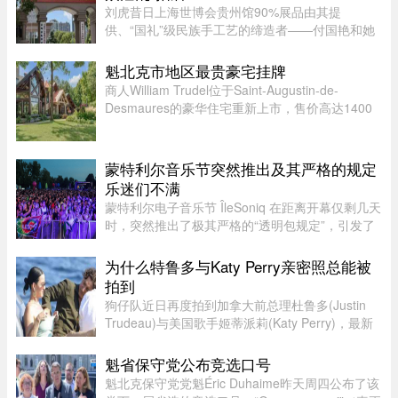
刘虎昔日上海世博会贵州馆90%展品由其提
供、“国礼”级民族手工艺的缔造者——付国艳和她
苦心经营37年的黔粹行，正走向悲壮的终点。“我
们曾以百年老店为目标而努力，37年来克服了非
魁北克市地区最贵豪宅挂牌
典、经济危机、疫情等重重困难。 ...
商人William Trudel位于Saint-Augustin-de-
Desmaures的豪华住宅重新上市，售价高达1400
万元，创下魁北克市地区豪宅挂牌价格新纪录，超
过另一位知名企业家Louis Têtu目前售价1200万元
的豪宅。这栋位于Joseph-Dugal街 ...
蒙特利尔音乐节突然推出及其严格的规定
乐迷们不满
蒙特利尔电子音乐节 ÎleSoniq 在距离开幕仅剩几天
时，突然推出了极其严格的“透明包规定”，引发了
乐迷们的强烈不满。“我本来有好几个去音乐节专
门用的腰包，结果在 ÎleSoniq 开幕前几天还得折腾
为什么特鲁多与Katy Perry亲密照总能被
着重新买一个，太 ...
拍到
狗仔队近日再度拍到加拿大前总理杜鲁多(Justin
Trudeau)与美国歌手姬蒂派莉(Katy Perry)，最新
流出的一组照片显示，两人在法国南部海滩亲密互
动和拥吻，举止形影不离，再度成为娱乐媒体焦
魁省保守党公布竞选口号
点，也成功吸引美国参议员的 ...
魁北克保守党党魁Éric Duhaime昨天周四公布了该