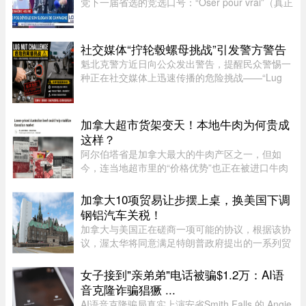
党下一届省选的竞选口号：“Oser pour vrai”（真正
敢于突破）。Duhaime在魁省议会大楼前举行记者
会时表示，之所以选择“敢于突破”，是因为魁北克
未来联盟（CAQ）、 ...
社交媒体“拧轮毂螺母挑战”引发警方警告
魁北克警方近日向公众发出警告，提醒民众警惕一
种正在社交媒体上迅速传播的危险挑战——“Lug
Nut Challenge”（轮毂螺母挑战）。这一挑战在年
轻人之间尤为流行，其内容是故意拧松汽车车轮上
的固定螺母，而这一行为 ...
加拿大超市货架变天！本地牛肉为何贵成
这样？
阿尔伯塔省是加拿大最大的牛肉产区之一，但如
今，连当地超市里的“价格优势”也正在被进口牛肉
抢走。随着加拿大牛肉价格持续上涨，来自澳大利
亚等国家的牛肉开始大量进入市场，部分产品甚至
加拿大10项贸易让步摆上桌，换美国下调
比本地同类牛肉每公斤便宜 ...
钢铝汽车关税！
加拿大与美国正在磋商一项可能的协议，根据该协
议，渥太华将同意满足特朗普政府提出的一系列贸
易要求，以换取部分行业关税减免。随着美方威胁
新一轮关税的日期临近，双方谈判日益紧张。《环
女子接到"亲弟弟"电话被骗$1.2万：AI语
球邮报》据三位知情业内人 ...
音克隆诈骗猖獗 ...
AI语音克隆骗局真实上演安省Smith Falls 的 Angie