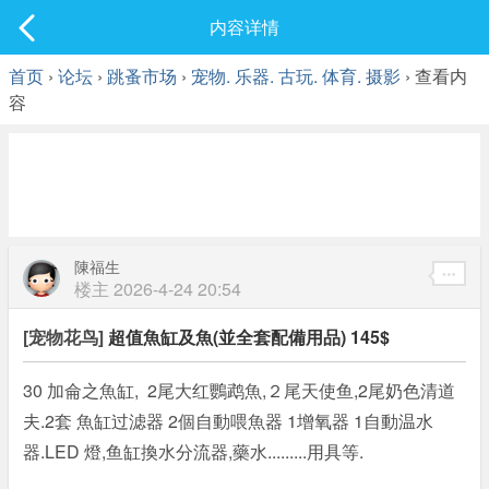
社区
内容详情
最新发表
首页
›
论坛
›
跳蚤市场
›
宠物. 乐器. 古玩. 体育. 摄影
› 查看内
容
陳福生
楼主
2026-4-24 20:54
[宠物花鸟]
超值魚缸及魚(並全套配備用品) 145$
30 加侖之魚缸, 2尾大红鸚鹉魚,２尾天使鱼,2尾奶色清道
夫.2套 魚缸过滤器 2個自動喂魚器 1增氧器 1自動温水
器.LED 燈,鱼缸換水分流器,藥水.........用具等.