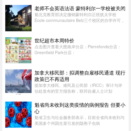
人David Côté表示， ...
老师不会英语法语 蒙特利尔一学校被关闭
魁北克教育部决定撤销蒙特利尔正统犹太学校
École communautaire Belz三个校区的办学许可，
原因包括教师资质不足、未完全遵守魁省课程要
求，以及校舍安全问题。根据TVA Nouvelles通过
魁北克行政法庭获得的文件，学校 ...
世纪超市本周特价
点击图片查看大图南岸分店：Pierrefonds分店：
Greenfield Park分店：
加拿大移民部：拟调整自雇移民通道 现行
政策已不再适用
据加拿大移民、难民及公民部（IRCC）审计与评
估处发布的官方报告称，联邦自雇人士计划
（SEPP）一直受到严重积压、高拒签率和长时间
处理周期的困扰，主要原因是该计划“项目目标不
魁省尚未收到这类疫情的病例报告 但要小
明确，资格标准过于宽泛”。SEPP 是 ...
心
魁省卫生与社会服务部表示，目前全省尚未收到与
美国多个州因生菜引发的隐孢子虫病
（Cyclosporiasis，环孢子虫病）疫情相关的病例