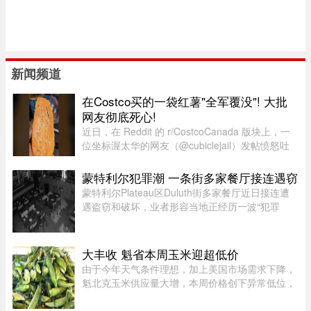
新闻频道
在Costco买的一袋红薯"全军覆没"! 大批
网友彻底死心!
近日，在 Reddit 的 r/CostcoCanada 版块上，一
位坐标渥太华的网友（@cubiclejail）发帖愤怒吐
槽了自己在 Costco 购买的一袋红薯，迅速引发了
数百位加拿大网友的激烈共鸣与讨论。这原本只是
蒙特利尔犯罪潮 一条街多家餐厅接连遇窃
一句日常的抱怨，却意外演 ...
蒙特利尔Plateau区Duluth街多家餐厅近日接连遭
遇盗窃和破坏，业者形容当地正经历一波“犯罪
潮”，希望警方加强执法。位于Duluth东街251号的
Coco Disco Club日前遭人闯入盗窃，监控拍下全
过程，损失及维修费用约7000 ...
大丰收 魁省本周玉米迎超低价
由于今年天气条件理想，加上美国市场需求下降，
魁北克玉米供应量大增，本周价格创下异常低位，
让期待已久的消费者大饱口福。位于Montérégie地
区Saint-Paul-d’Abbotsford的Jardins Damaco负责