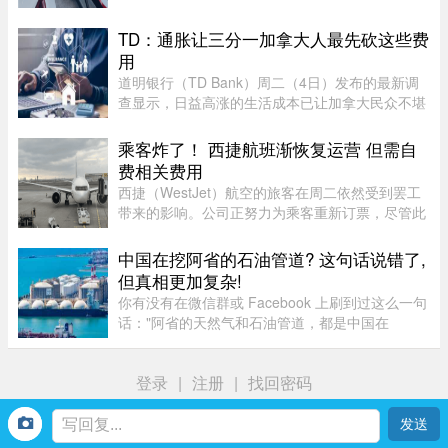
政策永久化。由加拿大纳税人联盟委托 Leger 民调
公司进行的最新调查显示，63% 的加拿大人希望总
TD：通胀让三分一加拿大人最先砍这些费
理卡尼（Mark Carney）将 ...
用
道明银行（TD Bank）周二（4日）发布的最新调
查显示，日益高涨的生活成本已让加拿大民众不堪
重负，许多人正考虑缩减或取消保险计划。据
Global News报道，道明保险（TD Insurance）的
乘客炸了！ 西捷航班渐恢复运营 但需自
数据指出，33%的加拿大民众为了节 ...
费相关费用
西捷（WestJet）航空的旅客在周二依然受到罢工
带来的影响。公司正努力为乘客重新订票，尽管此
前经历了一天的空乘人员罢工与公司封锁事件。周
一，WestJet 与工会达成临时协议，航班已恢复运
中国在挖阿省的石油管道? 这句话说错了,
营。但公司在周二发邮件表 ...
但真相更加复杂!
你有没有在微信群或 Facebook 上刷到过这么一句
话："阿省的天然气和石油管道，都是中国在
挖。"这句话在华人圈传得挺广，配上几张工地照
片，看起来"有图有真相"。那它到底是不是真的？
登录
|
注册
|
找回密码
答案很简单：不准确，甚至可以说 ...
首页
我
社区
生活