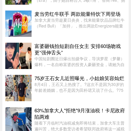
（Era），由于她自称台大“3硕1博”、智商146、拥
5家公司，曾在美国高科技产业工作18年，且具通
灵异能，3岁就认出姜厚任，时隔39年“重逢”，彼
麦当劳红牛联手 两款能量特饮下周登场
此有七世情缘，离奇的相恋 ...
加拿大麦当劳趁夏日炎炎，找来能量饮品品牌红牛
（Red Bull）「加持」，推出两款Energizers能量
特饮——红牛Dragonberry Energizer及红牛
Tropicberry Energizer。Dragonberry Energizer以
红牛能量饮品配搭蓝树莓（blu ...
富婆砸钱拍短剧自任女主 安排60场吻戏
更“强伸舌头”
中国短剧圈近日爆出拍摄争议，导演梦星（梦馨）
爆料，一名自称富婆的投资人豪砸资金，请她为自
己量身打造一部50多集短剧，不仅富婆亲自担任女
主角，并亲选男主角演员，还要求剧中安排60多场
75岁王石女儿近照曝光，小姑娘笑容灿烂
吻戏。男主角演员钟宇飞近 ...
8月4日，王石又上热搜了。?这次不是因为30岁的
年龄差婚姻，也不是因为田朴珺又说了什么。?75
岁的老人推到了风口浪尖。?照片里，6岁的小姑娘
笑得眼睛弯弯，和王石一个模子刻出来的。 父女俩
都穿着攀岩装备，在岩壁上 ...
63%加拿大人"拒绝"9月涨油税！卡尼政府
陷两难
随着下月临时汽油税减免即将结束，加拿大车主普
遍叫苦，绝大多数受访者希望联邦政府将这一减税