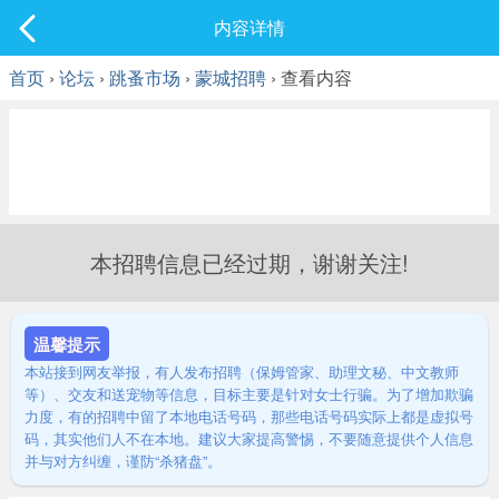
社区
内容详情
最新发表
首页
›
论坛
›
跳蚤市场
›
蒙城招聘
› 查看内容
本招聘信息已经过期，谢谢关注!
温馨提示
本站接到网友举报，有人发布招聘（保姆管家、助理文秘、中文教师
等）、交友和送宠物等信息，目标主要是针对女士行骗。为了增加欺骗
力度，有的招聘中留了本地电话号码，那些电话号码实际上都是虚拟号
码，其实他们人不在本地。建议大家提高警惕，不要随意提供个人信息
并与对方纠缠，谨防“杀猪盘”。