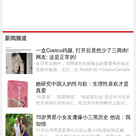
新闻频道
一盒Costco鸡腿, 打开后竟然少了三两肉!
网友: 这是正常的!
在日常采购中，消费者对生鲜食品的重量和价格总
是格外敏感。近日，在 Reddit 的 r/CostcoCanada
板块上，一位网友分享了自己的购物疑惑：在
Costco 购买的 Kirkland 无骨鸡腿肉，去掉包装后
她研究中国人的性与欲：生理性喜欢才是
称重，竟然比标签上的重量 ...
真爱
“性萧条”、“恋爱降级”、“低欲望社会”是近年讨论亲
密关系绕不开的词汇。暗含其中的判断呼之欲出，
当下的年轻人，正在对亲密关系失去兴趣。香港大
学教授吴存存，却对这一普遍的直觉保持怀疑。她
70岁男星小女友遭爆小三黑历史 他说：我
认为，欲望绝不会 ...
知情
71岁台湾男星姜厚任日前认爱小2轮新欢陈苡㛤