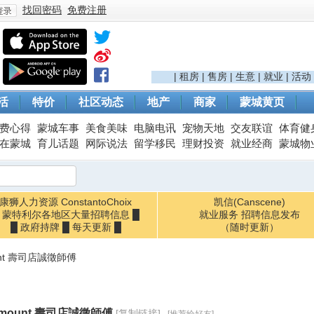
找回密码
免费注册
登
|
租房
|
售房
|
生意
|
就业
|
活动
活
特价
社区动态
地产
商家
蒙城黄页
费心得
蒙城车事
美食美味
电脑电讯
宠物天地
交友联谊
体育健
在蒙城
育儿话题
网际说法
留学移民
理财投资
就业经商
蒙城物
康狮人力资源 ConstantoChoix
凯信(Canscene)
█ 蒙特利尔各地区大量招聘信息 █
录
就业服务 招聘信息发布
█ 政府持牌 █ 每天更新 █
（随时更新）
unt 壽司店誠徵師傅
tmount 壽司店誠徵師傅
[复制链接]