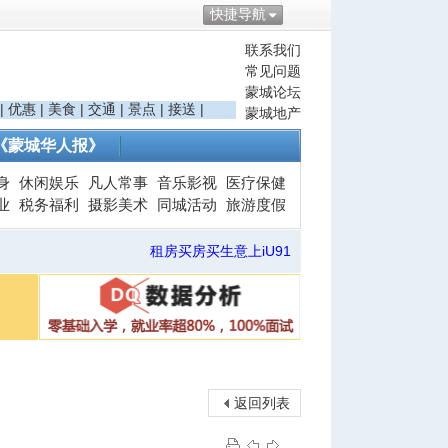
快捷导航
联系我们
常见问题
蒙城论坛
|
优惠
|
美食
|
交通
|
景点
|
接送
|
蒙城地产
《蒙城华人报》
身
休闲娱乐
凡人常事
音乐影视
医疗保健
业
税务福利
摄影美术
同城活动
旅游度假
租房买房买生意上iU91
返回列表