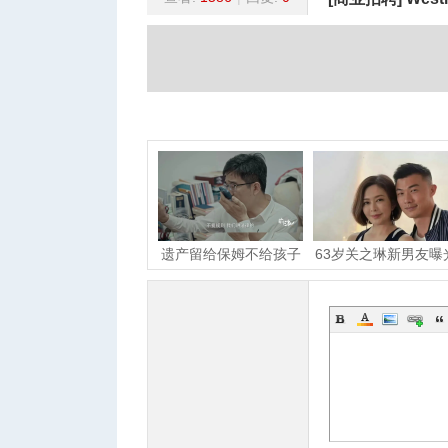
蒙
»
›
›
›
城
遗产留给保姆不给孩子
63岁关之琳新男友曝
他们拍下上海老人最
27岁职业男模！恋
华