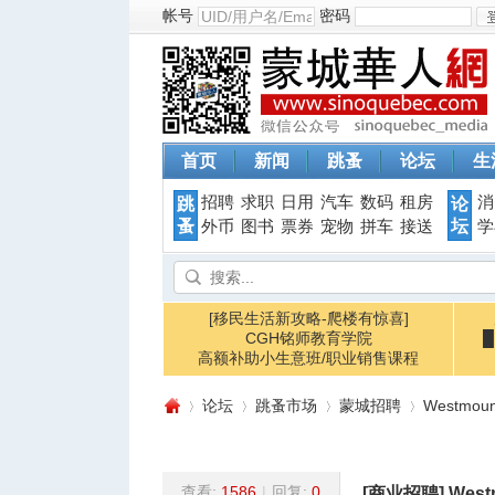
帐号
密码
首页
新闻
跳蚤
论坛
生
招聘
求职
日用
汽车
数码
租房
消
跳
论
蚤
坛
外币
图书
票券
宠物
拼车
接送
学
[移民生活新攻略-爬楼有惊喜]
CGH铭师教育学院
高额补助小生意班/职业销售课程
论坛
跳蚤市场
蒙城招聘
Westmo
查看:
1586
|
回复:
0
[商业招聘]
Wes