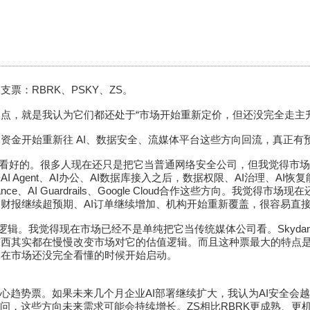
票：RBRK、PSKY、ZS。
点，就是我认为它们都还处于“市场开始重新定价，但还没完全走主
资金开始重新往 AI、数据安全、流媒体平台这些方向回流，真正有
最看好的。很多人现在还只是把它当普通网络安全公司，但我觉得市场接
I Agent、AI办公、AI数据库接入之后，数据权限、AI治理、AI
rnance、AI Guardrails、Google Cloud合作这些方向。我觉
财报继续超预期、AI订单继续增加、机构开始重新覆盖，很容易直
种逻辑。我觉得现在市场已经不是单纯把它当传统媒体公司看。Skyda
东西其实都在慢慢改变市场对它的估值逻辑。而且这种票最大的特点
是在市场还没完全看懂的时候开始启动。
心趋势票。如果未来几个月企业AI部署继续扩大，我认为AI安全会越来越重
访问，这些方向未来需求可能会持续增长。ZS相比RBRK更成熟、更