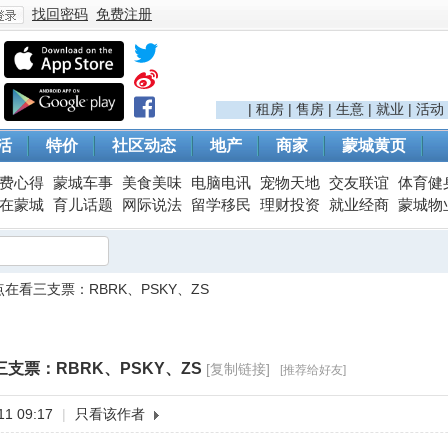
找回密码
免费注册
登
|
租房
|
售房
|
生意
|
就业
|
活动
活
特价
社区动态
地产
商家
蒙城黄页
费心得
蒙城车事
美食美味
电脑电讯
宠物天地
交友联谊
体育健
在蒙城
育儿话题
网际说法
留学移民
理财投资
就业经商
蒙城物
在看三支票：RBRK、PSKY、ZS
录
支票：RBRK、PSKY、ZS
[复制链接]
[推荐给好友]
1 09:17
|
只看该作者