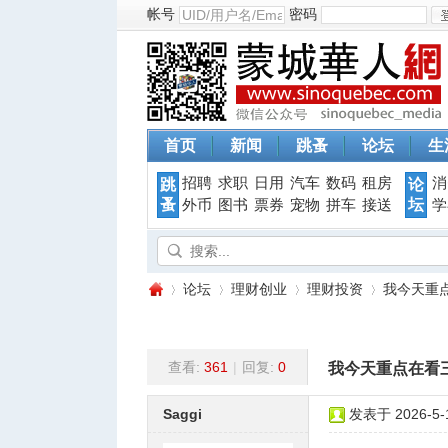
帐号
密码
首页
新闻
跳蚤
论坛
生
招聘
求职
日用
汽车
数码
租房
消
跳
论
蚤
坛
外币
图书
票券
宠物
拼车
接送
学
论坛
理财创业
理财投资
我今天重点
查看:
361
|
回复:
0
我今天重点在看三
蒙
»
›
›
›
Saggi
发表于 2026-5-1