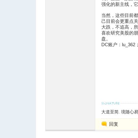
强化的新主线，
当然，这些目前
己目前会更重点
人
大跌，不追高，
喜欢研究美股的朋
盘。
DC账户：lu_362；Di
网
大道至简. 境随心
回复