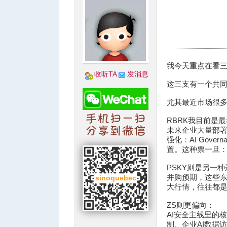
城
我今天重点在看三支
收听TA
发消息
这三支有一个共同
尤其最近市场很多
RBRK我目前是
未来企业大量部署A
强化：AI Gove
置。这种票一旦：
华
PSKY则是另一
并购预期，这些
大行情，往往都
ZS则更偏向：
AI安全主线里的核
制、企业AI数据