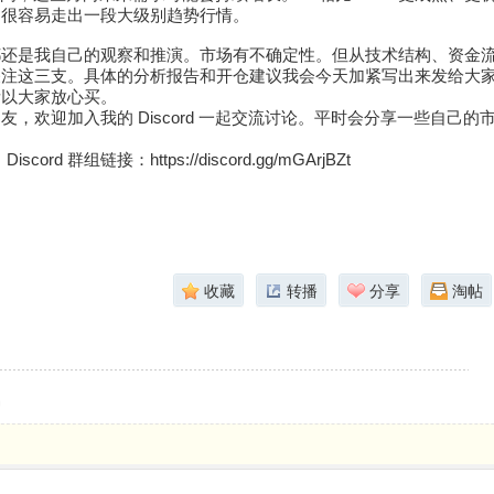
它很容易走出一段大级别趋势行情。
都还是我自己的观察和推演。市场有不确定性。但从技术结构、资金
关注这三支。具体的分析报告和开仓建议我会今天加紧写出来发给大
所以大家放心买。
友，欢迎加入我的 Discord 一起交流讨论。平时会分享一些自己
scord 群组链接：https://discord.gg/mGArjBZt
收藏
转播
分享
淘帖
易