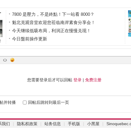
7800 是壓力，不是終點！下一站看 8000？
魁北克观音堂欢迎您莅临南岸素食分享会！
今天继续低吸布局，利润正在慢慢兑现！
今日盤前操作更新
！
酒肉朋友
样
您需要登录后才可以回帖
登录
|
免费注册
帖并转播
回帖后跳转到最后一页
系我们
|
隐私权政策
|
站务信息
|
手机版
|
小黑屋
|
Sinoquebec.