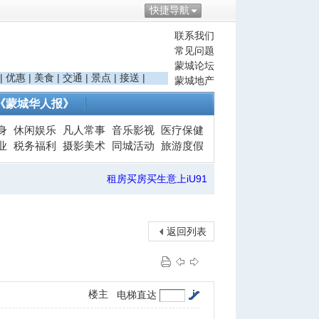
快捷导航
联系我们
常见问题
蒙城论坛
|
优惠
|
美食
|
交通
|
景点
|
接送
|
蒙城地产
《蒙城华人报》
身
休闲娱乐
凡人常事
音乐影视
医疗保健
业
税务福利
摄影美术
同城活动
旅游度假
租房买房买生意上iU91
返回列表
楼主
电梯直达