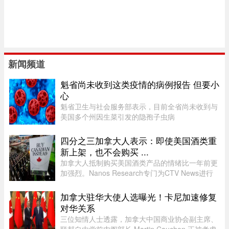
新闻频道
魁省尚未收到这类疫情的病例报告 但要小
心
魁省卫生与社会服务部表示，目前全省尚未收到与
美国多个州因生菜引发的隐孢子虫病
（Cyclosporiasis，环孢子虫病）疫情相关的病例
报告。这种由寄生虫引起的感染主要通过受污染的
四分之三加拿大人表示：即使美国酒类重
食物或水传播，会导致水样腹泻、胃痉挛 ...
新上架，也不会购买 ...
加拿大人抵制购买美国酒类产品的情绪比一年前更
加强烈。Nanos Research专门为CTV News进行
的一项最新民调显示，近四分之三（74%）的加拿
大人表示，即使美国酒类重新摆上货架，他们也不
加拿大驻华大使人选曝光！卡尼加速修复
太可能购买。 ...
对华关系
三位知情人士透露，加拿大中国商业协会副主席、