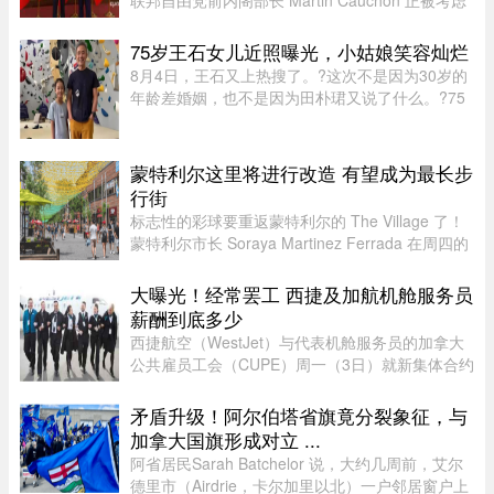
联邦自由党前内阁部长 Martin Cauchon 正被考虑
担任渥太华驻中国大使人选。目前，加中两国正努
力修复受损的外交和经济关系。Martin Cauchon
75岁王石女儿近照曝光，小姑娘笑容灿烂
曾在让·克雷蒂安政府任司 ...
8月4日，王石又上热搜了。?这次不是因为30岁的
年龄差婚姻，也不是因为田朴珺又说了什么。?75
岁的老人推到了风口浪尖。?照片里，6岁的小姑娘
笑得眼睛弯弯，和王石一个模子刻出来的。 父女俩
都穿着攀岩装备，在岩壁上 ...
蒙特利尔这里将进行改造 有望成为最长步
行街
标志性的彩球要重返蒙特利尔的 The Village 了！
蒙特利尔市长 Soraya Martinez Ferrada 在周四的
新闻发布会上表示，悬挂在 Sainte-Catherine
Street East 上空的这些色彩斑斓的小球早已成为该
大曝光！经常罢工 西捷及加航机舱服务员
街区乃至这座城市的象征 ...
薪酬到底多少
西捷航空（WestJet）与代表机舱服务员的加拿大
公共雇员工会（CUPE）周一（3日）就新集体合约
达成临时协议，化解了持续多日的工潮危机。根据
西捷航空周一在官网公布的薪酬资料，该公司机舱
矛盾升级！阿尔伯塔省旗竟分裂象征，与
服务员薪酬为每个「薪酬工时 ...
加拿大国旗形成对立 ...
阿省居民Sarah Batchelor 说，大约几周前，艾尔
德里市（Airdrie，卡尔加里以北）一户邻居窗户上