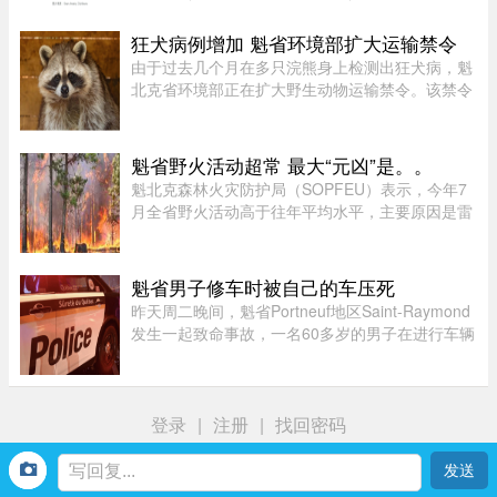
出现了一面巨大的蓝色旗帜，上面是阿省的盾徽，
从那时起一切开始发生变化。49 岁的音乐教师
狂犬病例增加 魁省环境部扩大运输禁令
Batchelor 在阿省生活了大 ...
由于过去几个月在多只浣熊身上检测出狂犬病，魁
北克省环境部正在扩大野生动物运输禁令。该禁令
原本限制在 Montérégie 和 Eastern Townships 地
区运输浣熊、红狐、灰狐、条纹臭鼬和郊狼，自周
五起延伸至 Centre-du- ...
魁省野火活动超常 最大“元凶”是。。
魁北克森林火灾防护局（SOPFEU）表示，今年7
月全省野火活动高于往年平均水平，主要原因是雷
击频繁。在重点防火区域，7月共发生90起森林火
灾，烧毁约1675公顷森林。相比之下，近年7月平
均为66起火灾，受影响面积约111 ...
魁省男子修车时被自己的车压死
昨天周二晚间，魁省Portneuf地区Saint-Raymond
发生一起致命事故，一名60多岁的男子在进行车辆
维修时，被自己的汽车压住身亡。魁省省警
（SQ）于晚上6时30分左右接报，赶赴Saint-
Raymond的rang Sainte-Croix，当时一名 ...
登录
|
注册
|
找回密码
首页
我
社区
生活