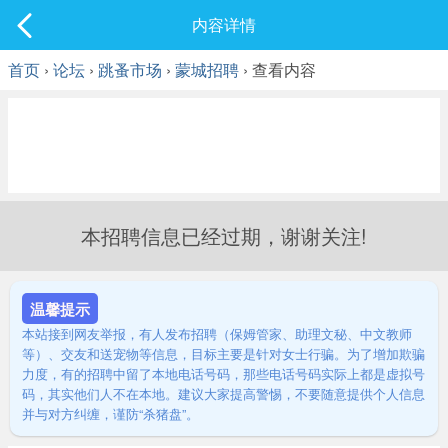
社区
内容详情
最新发表
首页
›
论坛
›
跳蚤市场
›
蒙城招聘
› 查看内容
本招聘信息已经过期，谢谢关注!
温馨提示
本站接到网友举报，有人发布招聘（保姆管家、助理文秘、中文教师
等）、交友和送宠物等信息，目标主要是针对女士行骗。为了增加欺骗
力度，有的招聘中留了本地电话号码，那些电话号码实际上都是虚拟号
码，其实他们人不在本地。建议大家提高警惕，不要随意提供个人信息
并与对方纠缠，谨防“杀猪盘”。