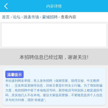
社区
内容详情
最新发表
首页
›
论坛
›
跳蚤市场
›
蒙城招聘
› 查看内容
本招聘信息已经过期，谢谢关注!
温馨提示
本站接到网友举报，有人发布招聘（保姆管家、助理文秘、中文教师
等）、交友和送宠物等信息，目标主要是针对女士行骗。为了增加欺骗
力度，有的招聘中留了本地电话号码，那些电话号码实际上都是虚拟号
码，其实他们人不在本地。建议大家提高警惕，不要随意提供个人信息
并与对方纠缠，谨防“杀猪盘”。