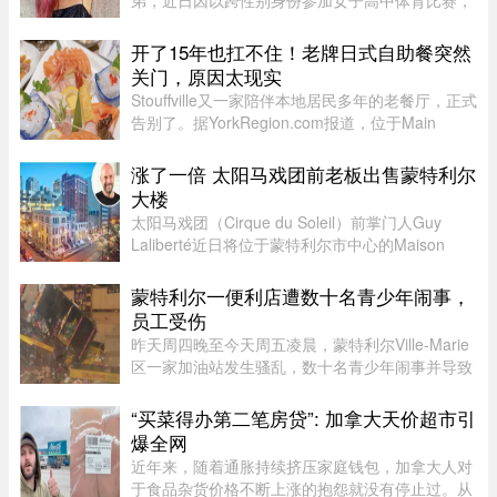
弟，近日因以跨性别身份参加女子高中体育比赛，
在美国引发广泛争议。据报道，Jaylin Liu此前名叫
Joshua，后来认同为女性，并开始代表加州高中参
开了15年也扛不住！老牌日式自助餐突然
加女子体育赛事。自2025 ...
关门，原因太现实
Stouffville又一家陪伴本地居民多年的老餐厅，正式
告别了。据YorkRegion.com报道，位于Main
Street与Ringwood Drive交界处的日式自助餐厅
Maki Zushi，已于7月30日结束营业。Maki Zushi
涨了一倍 太阳马戏团前老板出售蒙特利尔
经营15年后因租金上涨于7月30 ...
大楼
太阳马戏团（Cirque du Soleil）前掌门人Guy
Laliberté近日将位于蒙特利尔市中心的Maison
Alcan历史建筑群出售给房地产集团Groupe
Mach，成交价达9300万元。Groupe Mach董事长
蒙特利尔一便利店遭数十名青少年闹事，
兼首席执行官Vincent Chiara昨天周四向 ...
员工受伤
昨天周四晚至今天周五凌晨，蒙特利尔Ville-Marie
区一家加油站发生骚乱，数十名青少年闹事并导致
一名员工受伤。当晚也是La Ronde举办的“魁北克
国际烟花节”（International des feux Loto-
“买菜得办第二笔房贷”: 加拿大天价超市引
Québec）本季最后一场活动 ...
爆全网
近年来，随着通胀持续挤压家庭钱包，加拿大人对
于食品杂货价格不断上涨的抱怨就没有停止过。从