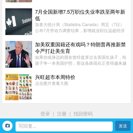
BC省消费者吐槽两袋Lay’s薯片卖到9加元，到安省
Costco的西瓜一度卖到17加元，各种令人咋舌的超
7月全国新增7.5万职位失业率跌至两年新
市价签早已成为社交媒体 ...
低
加拿大统计局（Statistics Canada）周五（7日）
公布7月劳动力调查结果，新增就业职位远超经济
师预期，失业率亦跌至两年来最低水平。统计局数
据显示，7月新增职位达75,000个，远高于路透社
加美双重国籍还有戏吗？特朗普再推新禁
（Reuters）经济师预测的15, ...
令严打赴美生育
如果你或身边的朋友曾经盘算过去美国生孩子，给
孩子争一本美国护照，那这条路现在正变得越来越
难走。图源：globalnews特朗普在白宫椭圆形办公
室签署新行政令，再一次向"生育旅游"开刀。"他们
兴旺超市本周特价
把出生公民权变成了一个 ...
点击图片查看大图
登录
|
注册
|
找回密码
首页
我
社区
生活