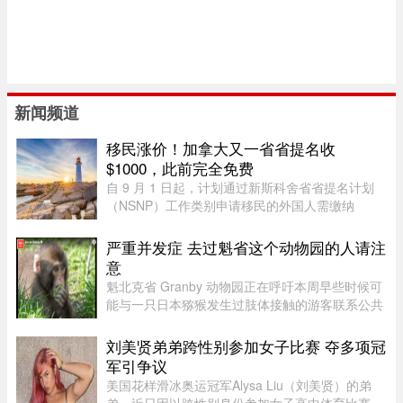
新闻频道
移民涨价！加拿大又一省省提名收
$1000，此前完全免费
自 9 月 1 日起，计划通过新斯科舍省省提名计划
（NSNP）工作类别申请移民的外国人需缴纳
$1,000 申请费。省政府还将对其创业类别收取
$2,000 的申请费，同样从 9 月 1 日起实施。新斯
严重并发症 去过魁省这个动物园的人请注
科舍省政府于 2026 年 8 月 6 日 ...
意
魁北克省 Granby 动物园正在呼吁本周早些时候可
能与一只日本猕猴发生过肢体接触的游客联系公共
卫生部门。此前，一名游客在该动物园被猕猴抓
伤。猕猴可能会携带 B 型疱疹病毒（Herpes B
刘美贤弟弟跨性别参加女子比赛 夺多项冠
virus）。这种病毒在人体内极 ...
军引争议
美国花样滑冰奥运冠军Alysa Liu（刘美贤）的弟