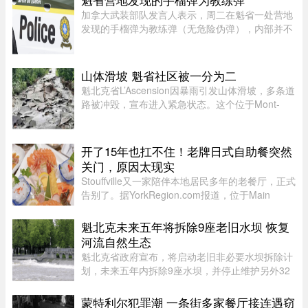
加拿大武装部队发言人表示，周二在魁省一处营地
发现的手榴弹为教练弹（无危险伪弹），内部并不
含有炸药。Abygail Bourgault-Lévesque 表示，在
专家团队确认该手榴弹对公众不构成危险后，已将
其运往 Valcartier 军事 ...
山体滑坡 魁省社区被一分为二
魁北克省L’Ascension因暴雨引发山体滑坡，多条道
路被冲毁，宣布进入紧急状态。这个位于Mont-
Tremblant以北、约900人居住的小镇，部分主街被
洪水冲断，整个社区几乎被“一分为二”。周日晚上
至周一下午，降雨量超过1 ...
开了15年也扛不住！老牌日式自助餐突然
关门，原因太现实
Stouffville又一家陪伴本地居民多年的老餐厅，正式
告别了。据YorkRegion.com报道，位于Main
Street与Ringwood Drive交界处的日式自助餐厅
Maki Zushi，已于7月30日结束营业。Maki Zushi
魁北克未来五年将拆除9座老旧水坝 恢复
经营15年后因租金上涨于7月30 ...
河流自然生态
魁北克省政府宣布，将启动老旧非必要水坝拆除计
划，未来五年内拆除9座水坝，并停止维护另外32
座水坝，让其自然老化退役，以恢复河流自然生态
系统。这标志着魁北克正式加入国际上日益兴起的
蒙特利尔犯罪潮 一条街多家餐厅接连遇窃