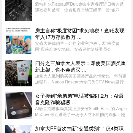
拆坝潮流。 ...
蒙特利尔Plateau区Duluth街多家餐厅近日接连遭
遇盗窃和破坏，业者形容当地正经历一波“犯罪
潮”，希望警方加强执法。位于Duluth东街251号的
Coco Disco Club日前遭人闯入盗窃，监控拍下全
过程，损失及维修费用约7000 ...
房主自称"极度贫困"求免地税！查账发现
年入17万存款数万 ...
安省大萨德伯里一处住宅业主声称，因“极度贫
困”应获准免交地税。安省评估复核委员会
（Ontario Assessment Review Board）近日驳回
了该业主的申请。调查发现，这户家庭在扣除开支
四分之三加拿大人表示：即使美国酒类重
后，年净收入超过 23,000 元，而且 ...
新上架，也不会购买 ...
加拿大人抵制购买美国酒类产品的情绪比一年前更
加强烈。Nanos Research专门为CTV News进行
的一项最新民调显示，近四分之三（74%）的加拿
大人表示，即使美国酒类重新摆上货架，他们也不
女子接到"亲弟弟"电话被骗$1.2万：AI语
太可能购买。 ...
音克隆诈骗猖獗 ...
AI语音克隆骗局真实上演安省Smith Falls 的 Angie
McCaw 最近遭遇了一场令人防不胜防的诈骗：她
接到一通自称为弟弟 Mike 的电话，对方不仅准确
叫出了她弟弟的名字，连声音都几乎一模一
加拿大EE首次抽新"交通类别"！仅4类职
样。"电话那头听起来真的就是我 ...