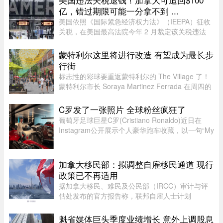
亿，错过期限可能一分拿不到 ...
美国依照《国际紧急经济权力法》（IEEPA）征收
关税，在美国最高法院今年 2 月裁定该关税违法
前，已获得超过 1600 亿元的总收入。近期全球多
种关税（包括 Section 122、301 和 338 条款）纷
蒙特利尔这里将进行改造 有望成为最长步
纷出台，令退款进展变得容 ...
行街
标志性的彩球要重返蒙特利尔的 The Village 了！
蒙特利尔市长 Soraya Martinez Ferrada 在周四的
新闻发布会上表示，悬挂在 Sainte-Catherine
Street East 上空的这些色彩斑斓的小球早已成为该
C罗发了一张照片 全球粉丝疯狂了
街区乃至这座城市的象征 ...
葡萄牙足球巨星C罗(Cristiano Ronaldo)近日在
Instagram公开展示个人豪华跑车收藏，以一句“My
toys（我的玩具）”搭配多张照片，引发全球球迷热
议。画面中集结超过40辆来自Ferrari、Rolls-
Royce、McLaren、Bugatti等 ...
加拿大移民部：拟调整自雇移民通道 现行
政策已不再适用
据加拿大移民、难民及公民部（IRCC）审计与评
估处发布的官方报告称，联邦自雇人士计划
（SEPP）一直受到严重积压、高拒签率和长时间
处理周期的困扰，主要原因是该计划“项目目标不
魁省媒体巨头季度业绩增长 意外上调股息