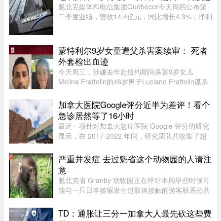
明确，资格标准过于宽泛”。SEPP 是 ...
魁北克媒体和电信集团Québecor今天周四公布第
二季度业绩，营收14.4亿元，同比增长4.3%；净利
润2.709亿元，同比增长24.4%。其中，电信业务
（Vidéotron、Freedom Mobile和Fizz）收入增长
4%至12.3亿元，过去一年新增2 ...
蒙特利尔9岁女童遭父杀害案续审： 死者
外套检出血迹
今天周三，涉嫌去年赴纽约期间杀害9岁女儿
Melina Frattolin的46岁男子Luciano Frattolin谋杀
案继续审理。Melina生前居住在蒙特利尔。
Luciano Frattolin被控二级谋杀及藏匿尸体，两项
加拿大医院Google评分近半为差评！看个
罪名均不认罪，自2025年7月被捕以 ...
急诊居然等了16小时
最近一项针对加拿大急症医院 Google 评分的研究
显示，在 2017-2022 年间，研究团队共收集了超
5.3 万条 Google 评论，随机抽取了 1,000 条进行
深入分析。数据显示，47.9% 的评论为负面，远高
严重并发症 去过魁省这个动物园的人请注
于正面（32.3%）和中立（ ...
意
魁北克省 Granby 动物园正在呼吁本周早些时候可
能与一只日本猕猴发生过肢体接触的游客联系公共
卫生部门。此前，一名游客在该动物园被猕猴抓
伤。猕猴可能会携带 B 型疱疹病毒（Herpes B
TD：通胀让三分一加拿大人最先砍这些费
virus）。这种病毒在人体内极 ...