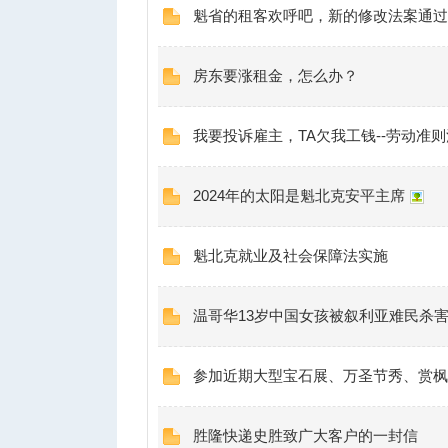
魁省的租客欢呼吧，新的修改法案通过
房东要涨租金，怎么办？
我要投诉雇主，TA欠我工钱--劳动准
2024年的太阳是魁北克安平主席
魁北克就业及社会保障法实施
温哥华13岁中国女孩被叙利亚难民杀
参加近期大型宝石展、万圣节秀、赏枫
胜隆快递史胜致广大客户的一封信