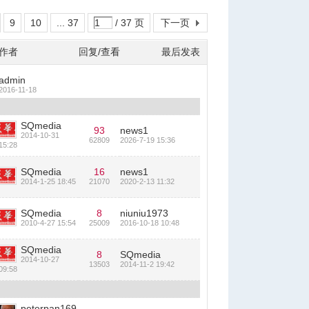
9
10
... 37
/ 37 页
下一页
作者
回复/查看
最后发表
admin
2016-11-18
SQmedia
93
news1
2014-10-31
62809
2026-7-19 15:36
15:28
SQmedia
16
news1
2014-1-25 18:45
21070
2020-2-13 11:32
SQmedia
8
niuniu1973
2010-4-27 15:54
25009
2016-10-18 10:48
SQmedia
8
SQmedia
2014-10-27
13503
2014-11-2 19:42
09:58
peterpan169