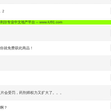
.
2
尔专业中文地产平台 -- www.iU91.com
你就免费获此商品！
发照片会受罚，药剂师权力又扩大了。。。
啊？