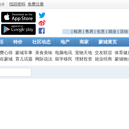
找回密码
免费注册
登
|
租房
|
售房
|
生意
|
就业
|
活动
活
特价
社区动态
地产
商家
蒙城黄页
费心得
蒙城车事
美食美味
电脑电讯
宠物天地
交友联谊
体育健
在蒙城
育儿话题
网际说法
留学移民
理财投资
就业经商
蒙城物
录