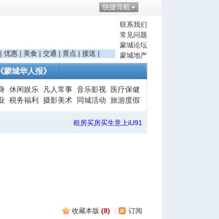
快捷导航
联系我们
常见问题
蒙城论坛
|
优惠
|
美食
|
交通
|
景点
|
接送
|
蒙城地产
《蒙城华人报》
身
休闲娱乐
凡人常事
音乐影视
医疗保健
业
税务福利
摄影美术
同城活动
旅游度假
租房买房买生意上iU91
收藏本版
(
8
)
|
订阅