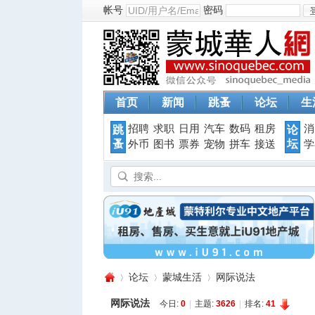
帐号
密码
首页
新闻
跳蚤
论坛
生
招聘
求职
日用
汽车
数码
租房
消
跳
论
蚤
坛
外币
图书
票券
宠物
拼车
接送
学
论坛
蒙城生活
网际说法
网际说法
今日:
0
|
主题:
3626
|
排名:
41