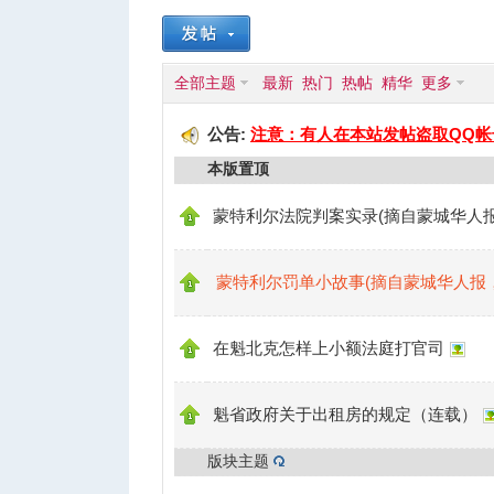
蒙
»
›
›
全部主题
最新
热门
热帖
精华
更多
公告:
注意：有人在本站发帖盗取QQ帐
本版置顶
蒙特利尔法院判案实录(摘自蒙城华人报
城
蒙特利尔罚单小故事(摘自蒙城华人报
在魁北克怎样上小额法庭打官司
魁省政府关于出租房的规定（连载）
版块主题
华