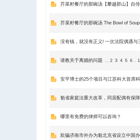
芥菜籽餐厅的那碗汤【攀越群山】自传
芥菜籽餐厅的那碗汤 The Bowl of Soup at
没有钱，就没有正义! 一次法院偶遇与
人
请教关于离婚的问题
...
2
3
4
5
6
..
1
安平博士的25个项目与江苏科大首席
魁省家庭法重大改革，同居配偶有保障
哪里有免费的律师可以咨询？
网
欺骗济南市外办为魁北克省设立中国办